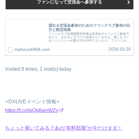
ファンになって交流会へ参加する
貸出＆交流会参加のためのファンクラブ参加の仕
方と限定特典
ファンクラブ会員様限定特典は交流会やイベントに参加で
きたり、まひるとオフパコ出来ちゃいますよ。他にもプレ
ゼントメニューが最大25％OFFになったり、ファンしか見
れない特別な写真や動画も見放題です。また、まひると一
緒にストチャへ出演していただ…
2026.03.20
mahirun6868.com
Visited 8 times, 1 visit(s) today
⭐DXLIVEイベント情報⭐
https://t.co/ipOg6wnWZy
ちょっと覗いてみる？あの“有料部屋”が今だけタダ！