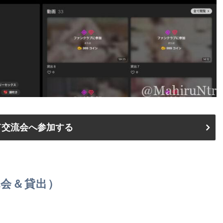
て交流会へ参加する
会＆貸出）