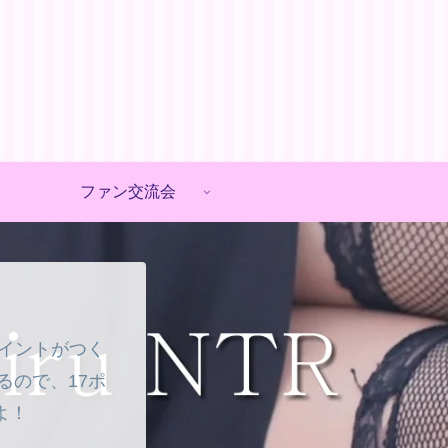
ファン交流会
ポイントがつく
るので、17ポ
よ！