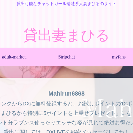
貸出可能なチャットガール清楚系人妻まひるのサイト
貸出妻まひる
adult-market.
Stripchat
myfans
Mahirun6868
リンクからDXに無料登録すると、お試しポイントの12
まひるから特別に5ポイントを上乗せプレゼント」にな
ント分ラブンス使ったりエッチな姿が見れて絶対お得だ
貸出に関しては、DXLIVEの秘密メッセージしてね！